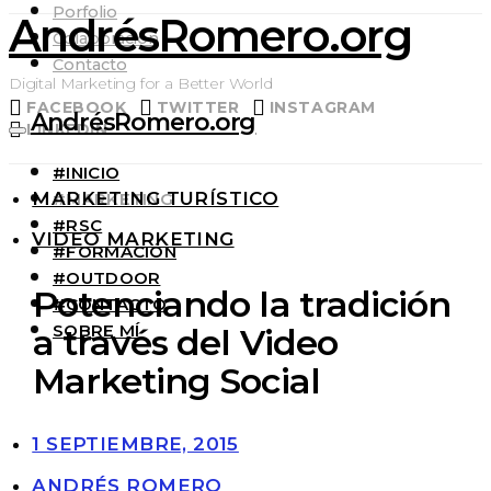
Porfolio
AndrésRomero.org
Colaboración
Contacto
Digital Marketing for a Better World
FACEBOOK
TWITTER
INSTAGRAM
AndrésRomero.org
LINKEDIN
#INICIO
MARKETING TURÍSTICO
#MARKETING
#RSC
VIDEO MARKETING
#FORMACIÓN
#OUTDOOR
Potenciando la tradición
#CONTACTO
SOBRE MÍ
a través del Video
Marketing Social
1 SEPTIEMBRE, 2015
ANDRÉS ROMERO