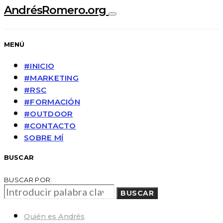
AndrésRomero.org
MENÚ
#INICIO
#MARKETING
#RSC
#FORMACIÓN
#OUTDOOR
#CONTACTO
SOBRE MÍ
BUSCAR
BUSCAR POR:
BUSCAR
Quién es Andrés