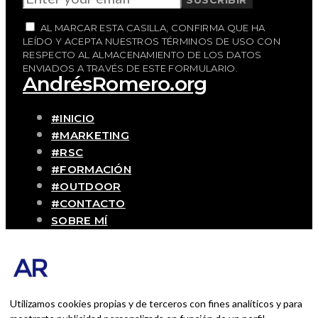
AL MARCAR ESTA CASILLA, CONFIRMA QUE HA
LEÍDO Y ACEPTA NUESTROS TÉRMINOS DE USO CON
RESPECTO AL ALMACENAMIENTO DE LOS DATOS
ENVIADOS A TRAVÉS DE ESTE FORMULARIO.
AndrésRomero.org
#INICIO
#MARKETING
#RSC
#FORMACIÓN
#OUTDOOR
#CONTACTO
SOBRE MÍ
Blog personal y profesional de Andrés
Romero. Experiencias personales y
profesionales de una persona que disfruta
con lo que hace cada día
Utilizamos cookies propias y de terceros con fines analíticos y para