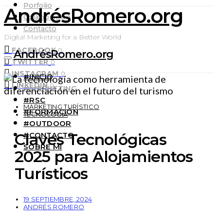
Porfolio
AndrésRomero.org
Colaboración
Contacto
Digital Marketing for a Better World
FACEBOOK
0
AndrésRomero.org
TWITTER
0
INSTAGRAM
0
#INICIO
LINKEDIN
0
#MARKETING
#RSC
MARKETING TURÍSTICO
#FORMACIÓN
TECNOLOGÍA
#OUTDOOR
Claves Tecnológicas
#CONTACTO
SOBRE MÍ
2025 para Alojamientos
Turísticos
19 SEPTIEMBRE, 2024
ANDRÉS ROMERO