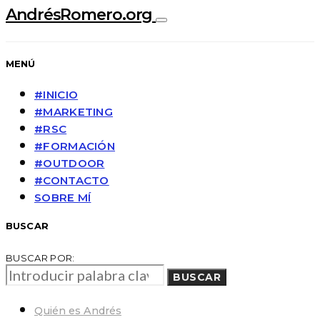
AndrésRomero.org
MENÚ
#INICIO
#MARKETING
#RSC
#FORMACIÓN
#OUTDOOR
#CONTACTO
SOBRE MÍ
BUSCAR
BUSCAR POR:
BUSCAR
Quién es Andrés