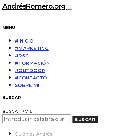
AndrésRomero.org
MENÚ
#INICIO
#MARKETING
#RSC
#FORMACIÓN
#OUTDOOR
#CONTACTO
SOBRE MÍ
BUSCAR
BUSCAR POR:
BUSCAR
Quién es Andrés