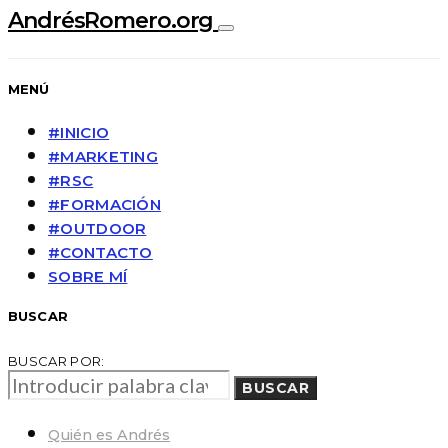
AndrésRomero.org
MENÚ
#INICIO
#MARKETING
#RSC
#FORMACIÓN
#OUTDOOR
#CONTACTO
SOBRE MÍ
BUSCAR
BUSCAR POR:
BUSCAR
Quién es Andrés