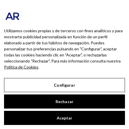
Acabando con la farsa
de que «el cliente
Utilizamos cookies propias y de terceros con fines analíticos y para
mostrarte publicidad personalizada en función de un perfil
siempre tiene la razón»
elaborado a partir de tus hábitos de navegación. Puedes
personalizar tus preferencias pulsando en "Configurar", aceptar
todas las cookies haciendo clic en "Aceptar", o rechazarlas
ANDRÉS ROMERO
seleccionando "Rechazar". Para más información consulta nuestra
Política de Cookies
.
23 JUNIO, 2026
Configurar
DEJA UNA RESPUESTA
Rechazar
Tu dirección de correo electrónico no será publicada.
Los
Aceptar
campos obligatorios están marcados con
*