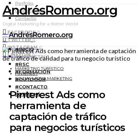
Porfolio
AndrésRomero.org
Colaboración
Contacto
Digital Marketing for a Better World
FACEBOOK
0
AndrésRomero.org
TWITTER
0
INSTAGRAM
0
#INICIO
LINKEDIN
0
#MARKETING
#RSC
MARKETING TURÍSTICO
#FORMACIÓN
PINTEREST
SOCIAL MEDIA MARKETING
#OUTDOOR
#CONTACTO
Pinterest Ads como
SOBRE MÍ
herramienta de
captación de tráfico
para negocios turísticos