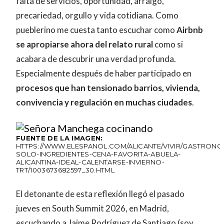
falta de servicios, oportunidad, arraigo,
precariedad, orgullo y vida cotidiana. Como
pueblerino me cuesta tanto escuchar como
Airbnb
se apropiarse ahora del relato rural
como si
acabara de descubrir una verdad profunda.
Especialmente después de haber participado en
procesos que han tensionado barrios, vivienda,
convivencia y regulación en muchas ciudades
.
FUENTE DE LA IMAGEN:
HTTPS://WWW.ELESPANOL.COM/ALICANTE/VIVIR/GASTRONOM
SOLO-INGREDIENTES-CENA-FAVORITA-ABUELA-
ALICANTINA-IDEAL-CALENTARSE-INVIERNO-
TRT/1003673682597_30.HTML
El detonante de esta reflexión llegó el pasado
jueves en South Summit 2026, en Madrid,
escuchando a Jaime Rodríguez de Santiago (soy