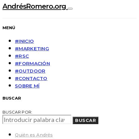
AndrésRomero.org
MENÚ
#INICIO
#MARKETING
#RSC
#FORMACIÓN
#OUTDOOR
#CONTACTO
SOBRE MÍ
BUSCAR
BUSCAR POR:
BUSCAR
Quién es Andrés