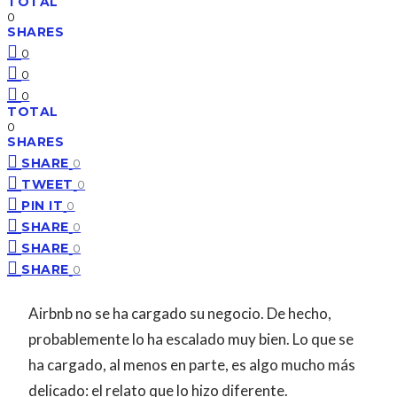
TOTAL
0
SHARES
0
0
0
TOTAL
0
SHARES
SHARE
0
TWEET
0
PIN IT
0
SHARE
0
SHARE
0
SHARE
0
Airbnb no se ha cargado su negocio. De hecho,
probablemente lo ha escalado muy bien. Lo que se
ha cargado, al menos en parte, es algo mucho más
delicado: el relato que lo hizo diferente.