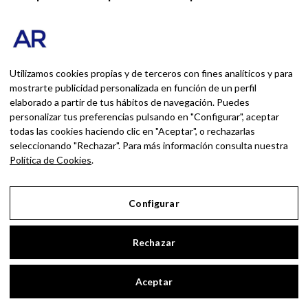
hasta hacer invisible
precisamente aquello que
decía diferenciarla: la persona que recibía,
recomendaba y conectaba al viajero con el
Utilizamos cookies propias y de terceros con fines analíticos y para
destino.
mostrarte publicidad personalizada en función de un perfil
El problema es
mirar ahora hacia los pueblos
elaborado a partir de tus hábitos de navegación. Puedes
personalizar tus preferencias pulsando en "Configurar", aceptar
con un discurso de arraigo, oportunidad y
todas las cookies haciendo clic en "Aceptar", o rechazarlas
revitalización territorial cuando la lectura de
seleccionando "Rechazar". Para más información consulta nuestra
fondo parece bastante más pragmática:
Política de Cookies
.
ampliar inventario, abrir nuevos espacios de
crecimiento y encontrar territorios menos
Configurar
tensionados
que las grandes ciudades.
Rechazar
El problema es
hablar de autenticidad mientras
la autenticidad se convierte en una plantilla
Aceptar
replicable
: un tipo de alojamiento, una estética,
una experiencia, una categoría dentro de la app,