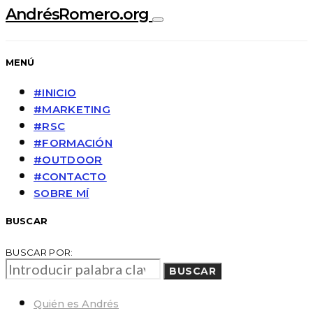
AndrésRomero.org
MENÚ
#INICIO
#MARKETING
#RSC
#FORMACIÓN
#OUTDOOR
#CONTACTO
SOBRE MÍ
BUSCAR
BUSCAR POR:
BUSCAR
Quién es Andrés