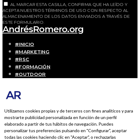
AL MARCAR ESTA CASILLA, CONFIRMA QUE HA LEÍDO Y
ACEPTA NUESTROS TÉRMINOS DE USO CON RESPECTO AL
ALMACENAMIENTO DE LOS DATOS ENVIADOS A TRAVÉS DE
ESTE FORMULARIO.
AndrésRomero.org
#INICIO
#MARKETING
#RSC
#FORMACIÓN
#OUTDOOR
#CONTACTO
SOBRE MÍ
Blog personal y profesional de Andrés Romero.
Experiencias personales y profesionales de una
Utilizamos cookies propias y de terceros con fines analíticos y para
persona que disfruta con lo que hace cada día
mostrarte publicidad personalizada en función de un perfil
elaborado a partir de tus hábitos de navegación. Puedes
personalizar tus preferencias pulsando en "Configurar", aceptar
BUSCAR POR:
todas las cookies haciendo clic en "Aceptar", o rechazarlas