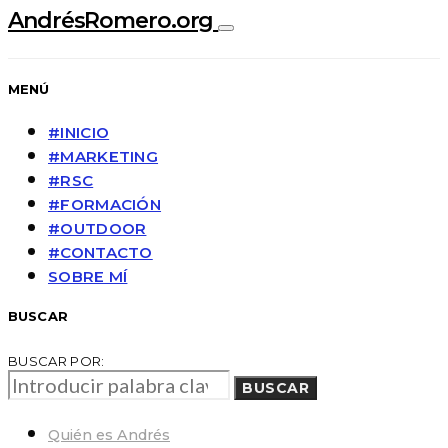
AndrésRomero.org
MENÚ
#INICIO
#MARKETING
#RSC
#FORMACIÓN
#OUTDOOR
#CONTACTO
SOBRE MÍ
BUSCAR
BUSCAR POR:
BUSCAR
Quién es Andrés