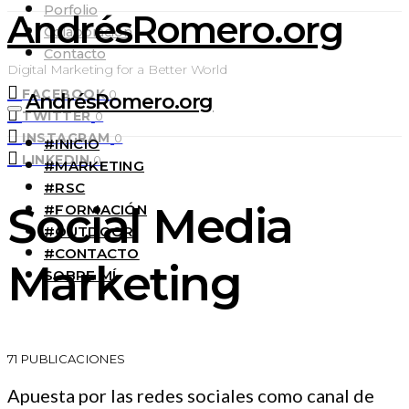
Porfolio
AndrésRomero.org
Colaboración
Contacto
Digital Marketing for a Better World
FACEBOOK
0
AndrésRomero.org
TWITTER
0
INSTAGRAM
0
#INICIO
LINKEDIN
0
#MARKETING
#RSC
Social Media
#FORMACIÓN
#OUTDOOR
#CONTACTO
Marketing
SOBRE MÍ
71 PUBLICACIONES
Apuesta por las redes sociales como canal de