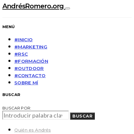
AndrésRomero.org
MENÚ
#INICIO
#MARKETING
#RSC
#FORMACIÓN
#OUTDOOR
#CONTACTO
SOBRE MÍ
BUSCAR
BUSCAR POR:
BUSCAR
Quién es Andrés