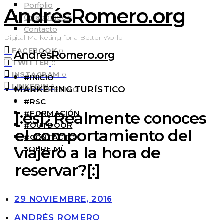
Porfolio
AndrésRomero.org
Colaboración
Contacto
Digital Marketing for a Better World
FACEBOOK
0
AndrésRomero.org
TWITTER
0
INSTAGRAM
0
#INICIO
LINKEDIN
0
MARKETING TURÍSTICO
#MARKETING
#RSC
#FORMACIÓN
[:es]¿Realmente conoces
#OUTDOOR
el comportamiento del
#CONTACTO
viajero a la hora de
SOBRE MÍ
reservar?[:]
29 NOVIEMBRE, 2016
ANDRÉS ROMERO