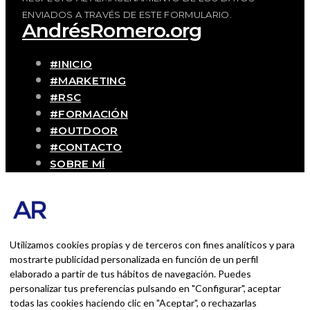
ENVIADOS A TRAVÉS DE ESTE FORMULARIO.
AndrésRomero.org
#INICIO
#MARKETING
#RSC
#FORMACIÓN
#OUTDOOR
#CONTACTO
SOBRE MÍ
Blog personal y profesional de Andrés
Romero. Experiencias personales y
profesionales de una persona que disfruta
con lo que hace cada día
Utilizamos cookies propias y de terceros con fines analíticos y para
mostrarte publicidad personalizada en función de un perfil
elaborado a partir de tus hábitos de navegación. Puedes
BUSCAR POR:
personalizar tus preferencias pulsando en "Configurar", aceptar
BUSCAR
todas las cookies haciendo clic en "Aceptar", o rechazarlas