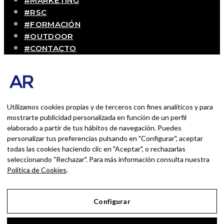
#MARKETING
#RSC
#FORMACIÓN
#OUTDOOR
#CONTACTO
SOBRE MÍ
Blog personal y profesional de Andrés Romero.
Experiencias personales y profesionales de una
persona que disfruta con lo que hace cada día
Utilizamos cookies propias y de terceros con fines analíticos y para
mostrarte publicidad personalizada en función de un perfil
elaborado a partir de tus hábitos de navegación. Puedes
BUSCAR POR:
personalizar tus preferencias pulsando en "Configurar", aceptar
BUSCAR
todas las cookies haciendo clic en "Aceptar", o rechazarlas
seleccionando "Rechazar". Para más información consulta nuestra
Ingresa las palabras de la búsqueda y presiona
Política de Cookies
.
Enter.
Configurar
Aviso Legal