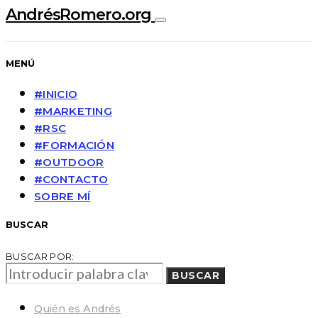
AndrésRomero.org
MENÚ
#INICIO
#MARKETING
#RSC
#FORMACIÓN
#OUTDOOR
#CONTACTO
SOBRE MÍ
BUSCAR
BUSCAR POR:
BUSCAR
Quién es Andrés