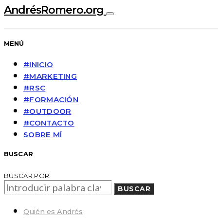
AndrésRomero.org
MENÚ
#INICIO
#MARKETING
#RSC
#FORMACIÓN
#OUTDOOR
#CONTACTO
SOBRE MÍ
BUSCAR
BUSCAR POR:
BUSCAR
Quién es Andrés