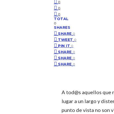
0
0
0
TOTAL
0
SHARES
SHARE
0
TWEET
0
PIN IT
0
SHARE
0
SHARE
0
SHARE
0
A tod@s aquellos que n
lugar a un largo y dis
punto de vista no son v