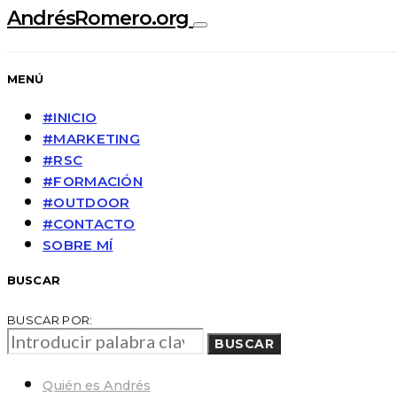
AndrésRomero.org
MENÚ
#INICIO
#MARKETING
#RSC
#FORMACIÓN
#OUTDOOR
#CONTACTO
SOBRE MÍ
BUSCAR
BUSCAR POR:
BUSCAR
Quién es Andrés