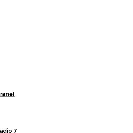
granel
adio 7