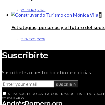
27 ENERO, 2026
5
Estrategias, personas y el futuro del se
19 ENERO, 2026
Suscribirte
Suscríbete a nuestro boletín de noticias
SUSCRIBIR
AL MARCAR ESTA CASILLA, CONFIRMA QUE HA LEÍDO Y AC
FORMULARIO.
AndrésRomero.org