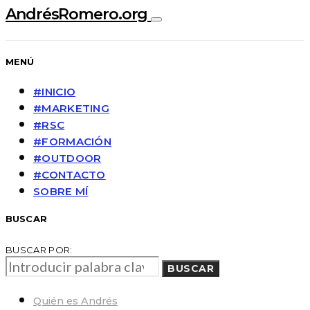
AndrésRomero.org
MENÚ
#INICIO
#MARKETING
#RSC
#FORMACIÓN
#OUTDOOR
#CONTACTO
SOBRE MÍ
BUSCAR
BUSCAR POR:
BUSCAR
Quién es Andrés