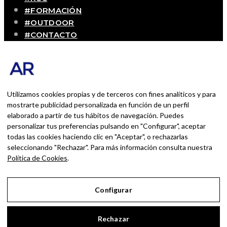
#FORMACIÓN
#OUTDOOR
#CONTACTO
SOBRE MÍ
Blog personal y profesional de Andrés Romero.
Experiencias personales y profesionales de una
persona que disfruta con lo que hace cada día
Utilizamos cookies propias y de terceros con fines analíticos y para
mostrarte publicidad personalizada en función de un perfil
elaborado a partir de tus hábitos de navegación. Puedes
BUSCAR POR:
personalizar tus preferencias pulsando en "Configurar", aceptar
BUSCAR
todas las cookies haciendo clic en "Aceptar", o rechazarlas
seleccionando "Rechazar". Para más información consulta nuestra
Ingresa las palabras de la búsqueda y presiona
Política de Cookies
.
Enter.
Configurar
Aviso Legal
Rechazar
Política de Privacidad