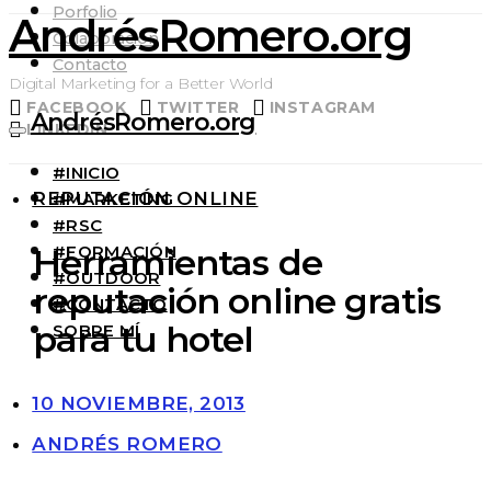
Porfolio
AndrésRomero.org
Colaboración
Contacto
Digital Marketing for a Better World
FACEBOOK
TWITTER
INSTAGRAM
AndrésRomero.org
LINKEDIN
#INICIO
REPUTACIÓN ONLINE
#MARKETING
#RSC
#FORMACIÓN
Herramientas de
#OUTDOOR
reputación online gratis
#CONTACTO
para tu hotel
SOBRE MÍ
10 NOVIEMBRE, 2013
ANDRÉS ROMERO