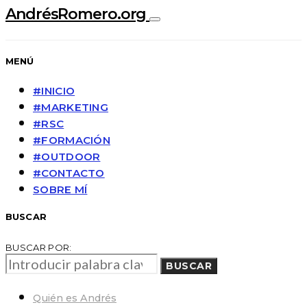
AndrésRomero.org
MENÚ
#INICIO
#MARKETING
#RSC
#FORMACIÓN
#OUTDOOR
#CONTACTO
SOBRE MÍ
BUSCAR
BUSCAR POR:
BUSCAR
Quién es Andrés