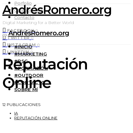
Porfolio
AndrésRomero.org
Colaboración
Contacto
Digital Marketing for a Better World
FACEBOOK
0
AndrésRomero.org
TWITTER
0
INSTAGRAM
0
#INICIO
LINKEDIN
0
#MARKETING
Reputación
#RSC
#FORMACIÓN
#OUTDOOR
Online
#CONTACTO
SOBRE MÍ
12 PUBLICACIONES
IA
REPUTACIÓN ONLINE