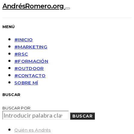
AndrésRomero.org
MENÚ
#INICIO
#MARKETING
#RSC
#FORMACIÓN
#OUTDOOR
#CONTACTO
SOBRE MÍ
BUSCAR
BUSCAR POR:
BUSCAR
Quién es Andrés