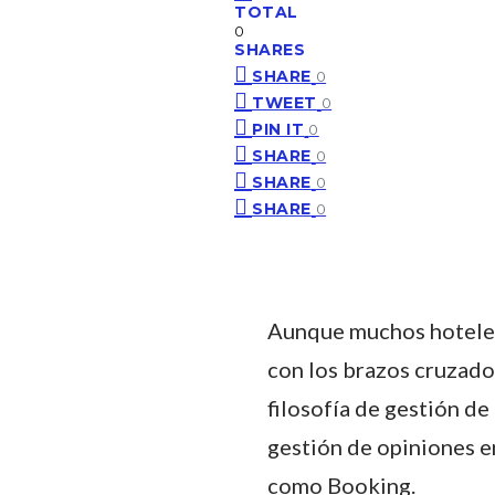
TOTAL
0
SHARES
SHARE
0
TWEET
0
PIN IT
0
SHARE
0
SHARE
0
SHARE
0
Aunque muchos hoteles 
con los brazos cruzado
filosofía de gestión de
gestión de opiniones e
como Booking.