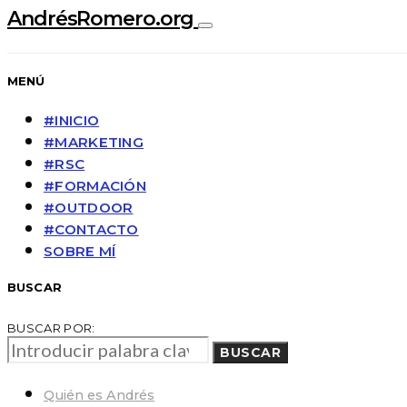
AndrésRomero.org
MENÚ
#INICIO
#MARKETING
#RSC
#FORMACIÓN
#OUTDOOR
#CONTACTO
SOBRE MÍ
BUSCAR
BUSCAR POR:
BUSCAR
Quién es Andrés