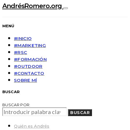
AndrésRomero.org
MENÚ
#INICIO
#MARKETING
#RSC
#FORMACIÓN
#OUTDOOR
#CONTACTO
SOBRE MÍ
BUSCAR
BUSCAR POR:
BUSCAR
Quién es Andrés