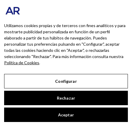
ENVIADOS A TRAVÉS DE ESTE FORMULARIO.
AndrésRomero.org
Utilizamos cookies propias y de terceros con fines analíticos y para
#INICIO
mostrarte publicidad personalizada en función de un perfil
#MARKETING
elaborado a partir de tus hábitos de navegación. Puedes
#RSC
personalizar tus preferencias pulsando en "Configurar", aceptar
#FORMACIÓN
todas las cookies haciendo clic en "Aceptar", o rechazarlas
#OUTDOOR
seleccionando "Rechazar". Para más información consulta nuestra
#CONTACTO
Política de Cookies
.
SOBRE MÍ
Blog personal y profesional de Andrés
Configurar
Romero. Experiencias personales y
profesionales de una persona que disfruta
Rechazar
con lo que hace cada día
Aceptar
BUSCAR POR:
BUSCAR