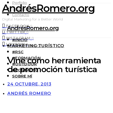
Porfolio
AndrésRomero.org
Colaboración
Contacto
Digital Marketing for a Better World
FACEBOOK
0
AndrésRomero.org
TWITTER
0
INSTAGRAM
0
#INICIO
LINKEDIN
0
MARKETING TURÍSTICO
#MARKETING
#RSC
#FORMACIÓN
Vine como herramienta
#OUTDOOR
de promoción turística
#CONTACTO
SOBRE MÍ
24 OCTUBRE, 2013
ANDRÉS ROMERO