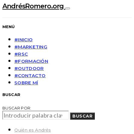
AndrésRomero.org
MENÚ
#INICIO
#MARKETING
#RSC
#FORMACIÓN
#OUTDOOR
#CONTACTO
SOBRE MÍ
BUSCAR
BUSCAR POR:
BUSCAR
Quién es Andrés