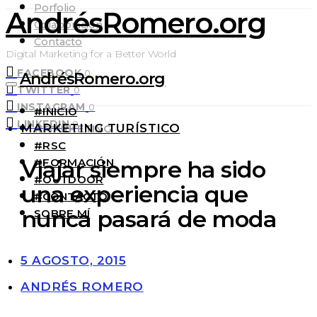
Porfolio
AndrésRomero.org
Colaboración
Contacto
Digital Marketing for a Better World
FACEBOOK
0
AndrésRomero.org
TWITTER
0
INSTAGRAM
0
#INICIO
LINKEDIN
0
MARKETING TURÍSTICO
#MARKETING
#RSC
#FORMACIÓN
Viajar siempre ha sido
#OUTDOOR
una experiencia que
#CONTACTO
nunca pasará de moda
SOBRE MÍ
5 AGOSTO, 2015
ANDRÉS ROMERO