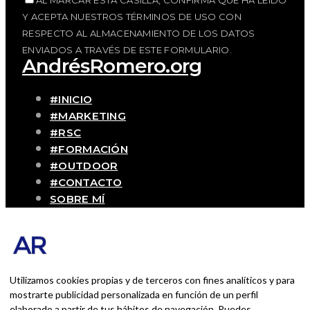
Y ACEPTA NUESTROS TÉRMINOS DE USO CON
RESPECTO AL ALMACENAMIENTO DE LOS DATOS
ENVIADOS A TRAVÉS DE ESTE FORMULARIO.
AndrésRomero.org
#INICIO
#MARKETING
#RSC
#FORMACIÓN
#OUTDOOR
#CONTACTO
SOBRE MÍ
Blog personal y profesional de Andrés
Romero. Experiencias personales y
profesionales de una persona que disfruta
con lo que hace cada día
Utilizamos cookies propias y de terceros con fines analíticos y para
mostrarte publicidad personalizada en función de un perfil
elaborado a partir de tus hábitos de navegación. Puedes