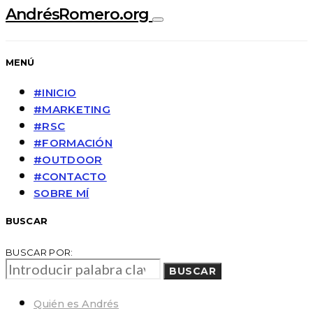
AndrésRomero.org
MENÚ
#INICIO
#MARKETING
#RSC
#FORMACIÓN
#OUTDOOR
#CONTACTO
SOBRE MÍ
BUSCAR
BUSCAR POR:
BUSCAR
Quién es Andrés