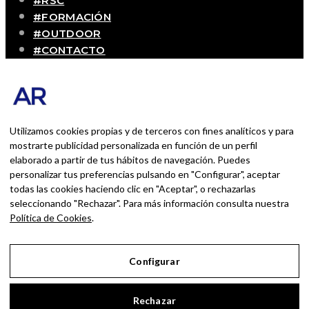
#RSC
#FORMACIÓN
#OUTDOOR
#CONTACTO
SOBRE MÍ
Blog personal y profesional de Andrés Romero.
Experiencias personales y profesionales de una
persona que disfruta con lo que hace cada día
Utilizamos cookies propias y de terceros con fines analíticos y para
mostrarte publicidad personalizada en función de un perfil
elaborado a partir de tus hábitos de navegación. Puedes
BUSCAR POR:
personalizar tus preferencias pulsando en "Configurar", aceptar
BUSCAR
todas las cookies haciendo clic en "Aceptar", o rechazarlas
seleccionando "Rechazar". Para más información consulta nuestra
Ingresa las palabras de la búsqueda y presiona
Política de Cookies
.
Enter.
Configurar
Aviso Legal
Rechazar
Política de Privacidad