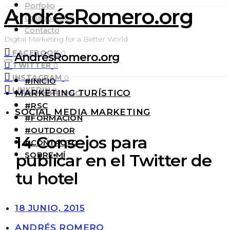
Porfolio
AndrésRomero.org
Colaboración
Contacto
Digital Marketing for a Better World
FACEBOOK
0
AndrésRomero.org
TWITTER
0
INSTAGRAM
0
#INICIO
LINKEDIN
0
MARKETING TURÍSTICO
#MARKETING
#RSC
SOCIAL MEDIA MARKETING
#FORMACIÓN
#OUTDOOR
14 Consejos para
#CONTACTO
SOBRE MÍ
publicar en el Twitter de
tu hotel
18 JUNIO, 2015
ANDRÉS ROMERO