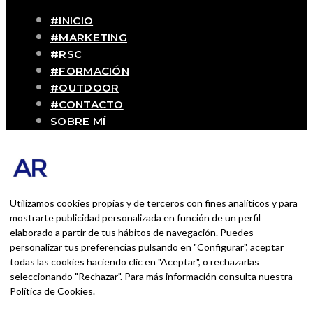
#INICIO
#MARKETING
#RSC
#FORMACIÓN
#OUTDOOR
#CONTACTO
SOBRE MÍ
Blog personal y profesional de Andrés
Romero. Experiencias personales y
profesionales de una persona que disfruta
con lo que hace cada día
Utilizamos cookies propias y de terceros con fines analíticos y para
mostrarte publicidad personalizada en función de un perfil
elaborado a partir de tus hábitos de navegación. Puedes
BUSCAR POR:
personalizar tus preferencias pulsando en "Configurar", aceptar
BUSCAR
todas las cookies haciendo clic en "Aceptar", o rechazarlas
seleccionando "Rechazar". Para más información consulta nuestra
Ingresa las palabras de la búsqueda y presiona
Política de Cookies
.
Enter.