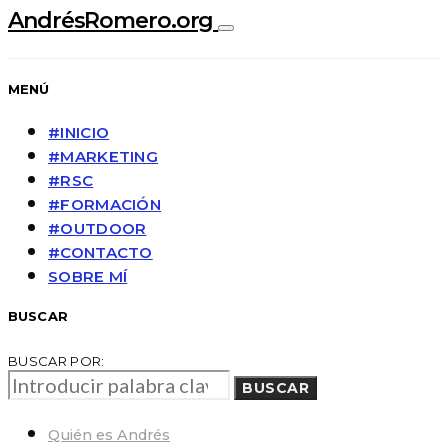
AndrésRomero.org
MENÚ
#INICIO
#MARKETING
#RSC
#FORMACIÓN
#OUTDOOR
#CONTACTO
SOBRE MÍ
BUSCAR
BUSCAR POR:
BUSCAR
Quién es Andrés