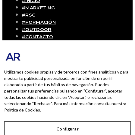
#INICIO
#MARKETING
#RSC
#FORMACIÓN
#OUTDOOR
#CONTACTO
SOBRE MÍ
Blog personal y profesional de Andrés
Romero. Experiencias personales y
profesionales de una persona que disfruta
Utilizamos cookies propias y de terceros con fines analíticos y para
con lo que hace cada día
mostrarte publicidad personalizada en función de un perfil
elaborado a partir de tus hábitos de navegación. Puedes
personalizar tus preferencias pulsando en "Configurar", aceptar
BUSCAR POR:
todas las cookies haciendo clic en "Aceptar", o rechazarlas
BUSCAR
seleccionando "Rechazar". Para más información consulta nuestra
Política de Cookies
.
Ingresa las palabras de la búsqueda y presiona
Enter.
Configurar