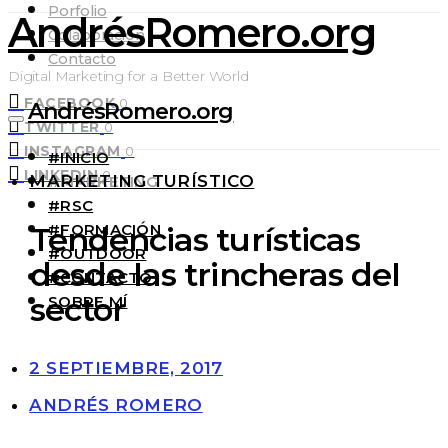
Porfolio
AndrésRomero.org
Colaboración
Contacto
Digital Marketing for a Better World
FACEBOOK
0
AndrésRomero.org
TWITTER
0
INSTAGRAM
0
#INICIO
LINKEDIN
0
MARKETING TURÍSTICO
#MARKETING
#RSC
#FORMACIÓN
Tendencias turísticas
#OUTDOOR
desde las trincheras del
#CONTACTO
sector
SOBRE MÍ
2 SEPTIEMBRE, 2017
ANDRÉS ROMERO