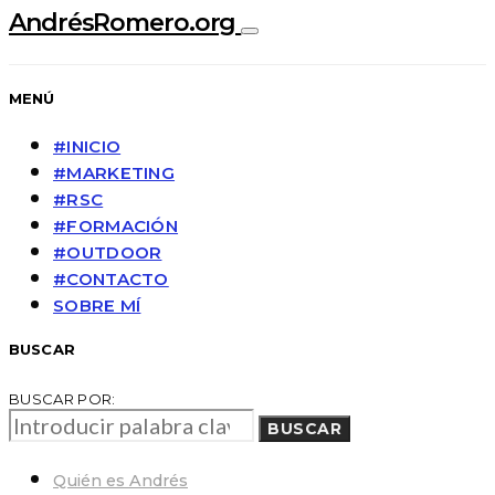
AndrésRomero.org
MENÚ
#INICIO
#MARKETING
#RSC
#FORMACIÓN
#OUTDOOR
#CONTACTO
SOBRE MÍ
BUSCAR
BUSCAR POR:
BUSCAR
Quién es Andrés