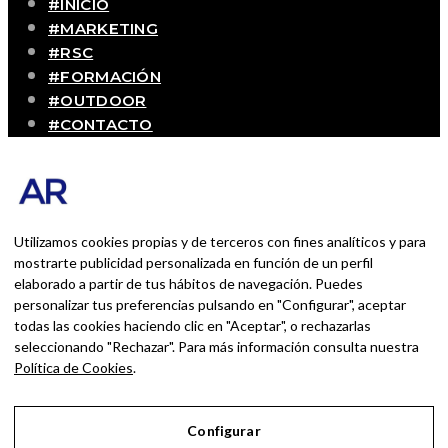
#INICIO
#MARKETING
#RSC
#FORMACIÓN
#OUTDOOR
#CONTACTO
SOBRE MÍ
Blog personal y profesional de Andrés Romero.
Experiencias personales y profesionales de una
persona que disfruta con lo que hace cada día
Utilizamos cookies propias y de terceros con fines analíticos y para
mostrarte publicidad personalizada en función de un perfil
elaborado a partir de tus hábitos de navegación. Puedes
BUSCAR POR:
personalizar tus preferencias pulsando en "Configurar", aceptar
BUSCAR
todas las cookies haciendo clic en "Aceptar", o rechazarlas
seleccionando "Rechazar". Para más información consulta nuestra
Ingresa las palabras de la búsqueda y presiona
Política de Cookies
.
Enter.
Configurar