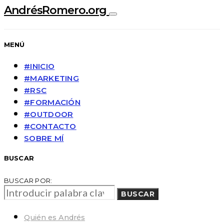
AndrésRomero.org
MENÚ
#INICIO
#MARKETING
#RSC
#FORMACIÓN
#OUTDOOR
#CONTACTO
SOBRE MÍ
BUSCAR
BUSCAR POR:
BUSCAR
Quién es Andrés