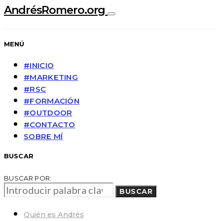
AndrésRomero.org
MENÚ
#INICIO
#MARKETING
#RSC
#FORMACIÓN
#OUTDOOR
#CONTACTO
SOBRE MÍ
BUSCAR
BUSCAR POR:
BUSCAR
Quién es Andrés