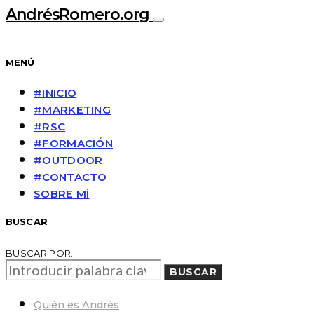
AndrésRomero.org
MENÚ
#INICIO
#MARKETING
#RSC
#FORMACIÓN
#OUTDOOR
#CONTACTO
SOBRE MÍ
BUSCAR
BUSCAR POR:
BUSCAR
Quién es Andrés