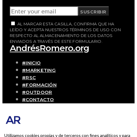
SUSCRIBIR
AL MARCAR ESTA CASILLA, CONFIRMA QUE HA
LEÍDO Y ACEPTA NUESTROS TÉRMINOS DE USO CON
RESPECTO AL ALMACENAMIENTO DE LOS DATOS
ENVIADOS A TRAVÉS DE ESTE FORMULARIO.
AndrésRomero.org
#INICIO
#MARKETING
#RSC
#FORMACIÓN
#OUTDOOR
#CONTACTO
SOBRE MÍ
Blog personal y profesional de Andrés
Romero. Experiencias personales y
profesionales de una persona que disfruta
Utilizamos cookies propias y de terceros con fines analíticos y para