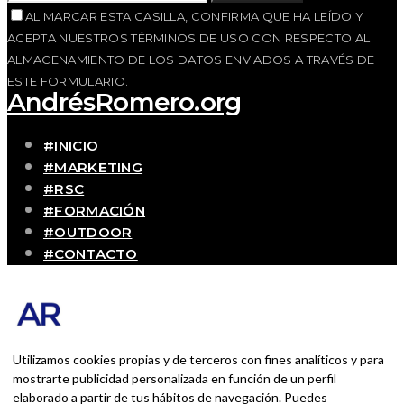
AL MARCAR ESTA CASILLA, CONFIRMA QUE HA LEÍDO Y
ACEPTA NUESTROS TÉRMINOS DE USO CON RESPECTO AL
ALMACENAMIENTO DE LOS DATOS ENVIADOS A TRAVÉS DE
ESTE FORMULARIO.
AndrésRomero.org
#INICIO
#MARKETING
#RSC
#FORMACIÓN
#OUTDOOR
#CONTACTO
SOBRE MÍ
Blog personal y profesional de Andrés Romero.
Experiencias personales y profesionales de una
persona que disfruta con lo que hace cada día
Utilizamos cookies propias y de terceros con fines analíticos y para
mostrarte publicidad personalizada en función de un perfil
elaborado a partir de tus hábitos de navegación. Puedes
BUSCAR POR: