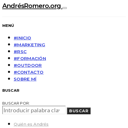
AndrésRomero.org
MENÚ
#INICIO
#MARKETING
#RSC
#FORMACIÓN
#OUTDOOR
#CONTACTO
SOBRE MÍ
BUSCAR
BUSCAR POR:
BUSCAR
Quién es Andrés