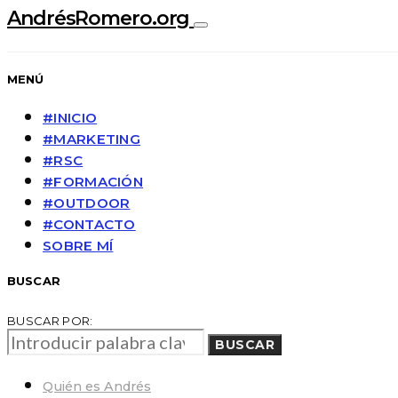
AndrésRomero.org
MENÚ
#INICIO
#MARKETING
#RSC
#FORMACIÓN
#OUTDOOR
#CONTACTO
SOBRE MÍ
BUSCAR
BUSCAR POR:
BUSCAR
Quién es Andrés