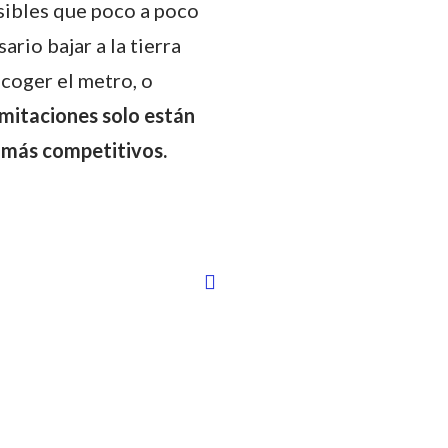
sibles que poco a poco
rio bajar a la tierra
 coger el metro, o
limitaciones solo están
r más competitivos.
T