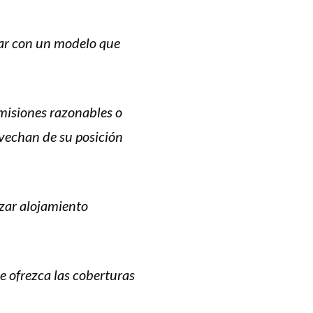
uar con un modelo que
misiones razonables o
vechan de su posició
n
izar alojamiento
.
e ofrezca las coberturas