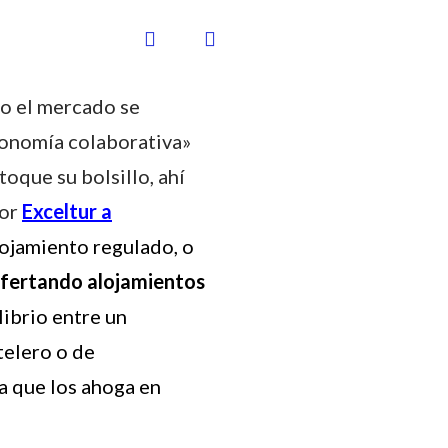
mo el mercado se
conomía colaborativa»
oque su bolsillo, ahí
por
Exceltur
a
lojamiento regulado, o
fertando alojamientos
librio entre un
telero o de
a que los ahoga en