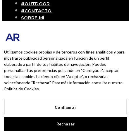
#OUTDOOR
#CONTACTO
SOBRE MÍ
Blog personal y profesional de Andrés
Romero. Experiencias personales y
profesionales de una persona que disfruta
con lo que hace cada día
Utilizamos cookies propias y de terceros con fines analíticos y para
mostrarte publicidad personalizada en función de un perfil
elaborado a partir de tus hábitos de navegación. Puedes
BUSCAR POR:
personalizar tus preferencias pulsando en "Configurar", aceptar
BUSCAR
todas las cookies haciendo clic en "Aceptar", o rechazarlas
seleccionando "Rechazar". Para más información consulta nuestra
Ingresa las palabras de la búsqueda y presiona
Política de Cookies
.
Enter.
Configurar
Aviso Legal
Rechazar
Política de Privacidad