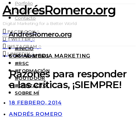
Porfolio
AndrésRomero.org
Colaboración
Contacto
Digital Marketing for a Better World
FACEBOOK
0
AndrésRomero.org
TWITTER
0
INSTAGRAM
0
#INICIO
LINKEDIN
0
SOCIAL MEDIA MARKETING
#MARKETING
#RSC
#FORMACIÓN
Razones para responder
#OUTDOOR
a las críticas, ¡SIEMPRE!
#CONTACTO
SOBRE MÍ
18 FEBRERO, 2014
ANDRÉS ROMERO