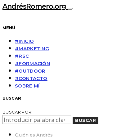
AndrésRomero.org
MENÚ
#INICIO
#MARKETING
#RSC
#FORMACIÓN
#OUTDOOR
#CONTACTO
SOBRE MÍ
BUSCAR
BUSCAR POR:
BUSCAR
Quién es Andrés