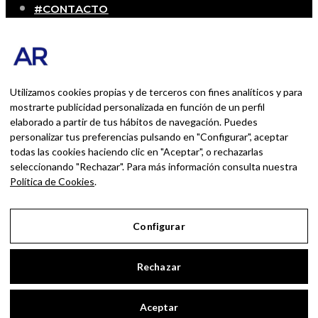
#CONTACTO
SOBRE MÍ
Blog personal y profesional de Andrés Romero.
Experiencias personales y profesionales de una
persona que disfruta con lo que hace cada día
Utilizamos cookies propias y de terceros con fines analíticos y para
mostrarte publicidad personalizada en función de un perfil
elaborado a partir de tus hábitos de navegación. Puedes
BUSCAR POR:
personalizar tus preferencias pulsando en "Configurar", aceptar
BUSCAR
todas las cookies haciendo clic en "Aceptar", o rechazarlas
seleccionando "Rechazar". Para más información consulta nuestra
Ingresa las palabras de la búsqueda y presiona
Política de Cookies
.
Enter.
Configurar
Aviso Legal
Rechazar
Política de Privacidad
Política de Cookies
Aceptar
Configurar