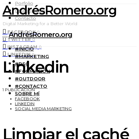
Porfolio
AndrésRomero.org
Colaboración
Contacto
Digital Marketing for a Better World
FACEBOOK
0
AndrésRomero.org
TWITTER
0
INSTAGRAM
0
#INICIO
LINKEDIN
0
#MARKETING
Linkedin
#RSC
#FORMACIÓN
#OUTDOOR
#CONTACTO
1 PUBLICACIÓN
SOBRE MÍ
FACEBOOK
LINKEDIN
SOCIAL MEDIA MARKETING
Limpiar el caché