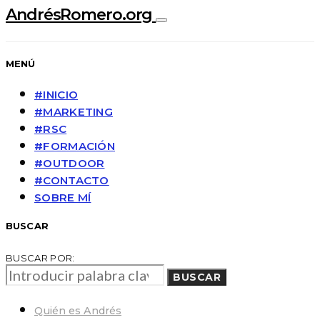
AndrésRomero.org
MENÚ
#INICIO
#MARKETING
#RSC
#FORMACIÓN
#OUTDOOR
#CONTACTO
SOBRE MÍ
BUSCAR
BUSCAR POR:
BUSCAR
Quién es Andrés