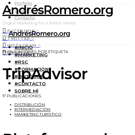
Porfolio
AndrésRomero.org
Colaboración
Contacto
Digital Marketing for a Better World
FACEBOOK
0
AndrésRomero.org
TWITTER
0
INSTAGRAM
0
#INICIO
PUBLICACIONES POR ETIQUETA
LINKEDIN
0
#MARKETING
#RSC
TripAdvisor
#FORMACIÓN
#OUTDOOR
#CONTACTO
SOBRE MÍ
17 PUBLICACIONES
DISTRIBUCIÓN
INTERMEDIACIÓN
MARKETING TURÍSTICO