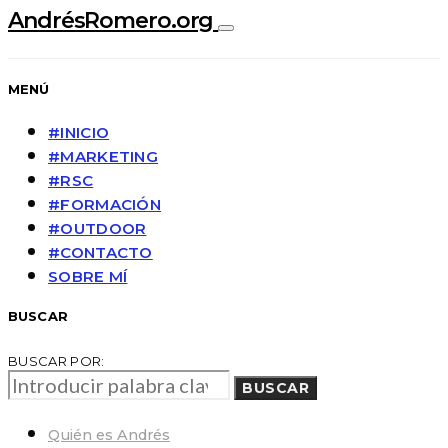
AndrésRomero.org
MENÚ
#INICIO
#MARKETING
#RSC
#FORMACIÓN
#OUTDOOR
#CONTACTO
SOBRE MÍ
BUSCAR
BUSCAR POR:
BUSCAR
Quién es Andrés