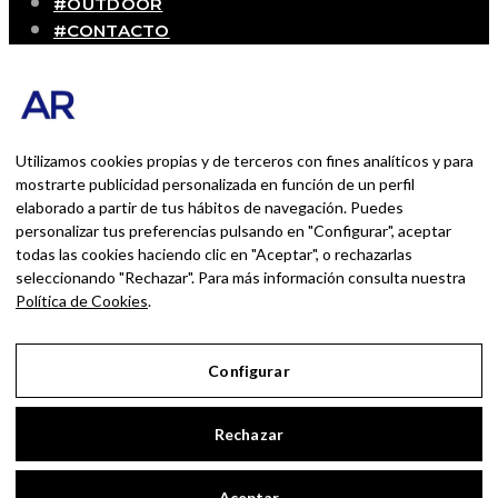
#OUTDOOR
#CONTACTO
SOBRE MÍ
Blog personal y profesional de Andrés Romero.
Experiencias personales y profesionales de una
persona que disfruta con lo que hace cada día
Utilizamos cookies propias y de terceros con fines analíticos y para
mostrarte publicidad personalizada en función de un perfil
elaborado a partir de tus hábitos de navegación. Puedes
BUSCAR POR:
personalizar tus preferencias pulsando en "Configurar", aceptar
BUSCAR
todas las cookies haciendo clic en "Aceptar", o rechazarlas
seleccionando "Rechazar". Para más información consulta nuestra
Ingresa las palabras de la búsqueda y presiona
Política de Cookies
.
Enter.
Configurar
Aviso Legal
Rechazar
Política de Privacidad
Política de Cookies
Aceptar