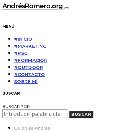
AndrésRomero.org
MENÚ
#INICIO
#MARKETING
#RSC
#FORMACIÓN
#OUTDOOR
#CONTACTO
SOBRE MÍ
BUSCAR
BUSCAR POR:
BUSCAR
Quién es Andrés