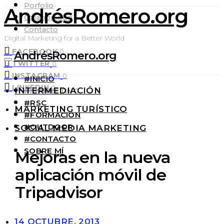
Porfolio
AndrésRomero.org
Colaboración
Contacto
Digital Marketing for a Better World
FACEBOOK
0
AndrésRomero.org
TWITTER
0
INSTAGRAM
0
#INICIO
LINKEDIN
0
INTERMEDIACIÓN
#MARKETING
#RSC
MARKETING TURÍSTICO
#FORMACIÓN
#OUTDOOR
SOCIAL MEDIA MARKETING
#CONTACTO
SOBRE MÍ
Mejoras en la nueva
aplicación móvil de
Tripadvisor
14 OCTUBRE, 2013