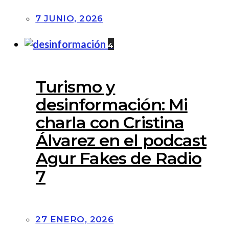
Airbnb y el fracaso de
su storytelling: de
“vivir como un local” a
vender alojamientos a
granel
7 JUNIO, 2026
4
Turismo y