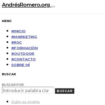
AndrésRomero.org
MENÚ
#INICIO
#MARKETING
#RSC
#FORMACIÓN
#OUTDOOR
#CONTACTO
SOBRE MÍ
BUSCAR
BUSCAR POR:
BUSCAR
Quién es Andrés