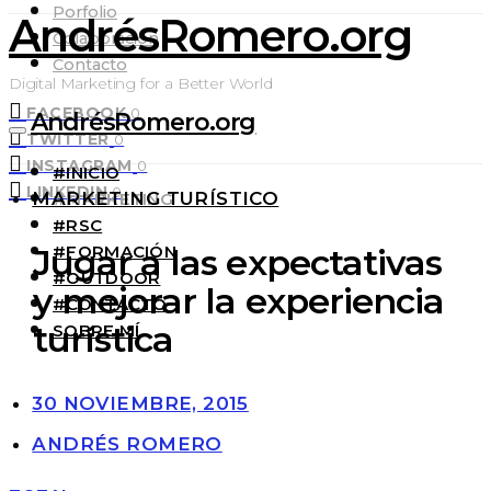
Porfolio
AndrésRomero.org
Colaboración
Contacto
Digital Marketing for a Better World
FACEBOOK
0
AndrésRomero.org
TWITTER
0
INSTAGRAM
0
#INICIO
LINKEDIN
0
MARKETING TURÍSTICO
#MARKETING
#RSC
#FORMACIÓN
Jugar a las expectativas
#OUTDOOR
y mejorar la experiencia
#CONTACTO
turística
SOBRE MÍ
30 NOVIEMBRE, 2015
ANDRÉS ROMERO