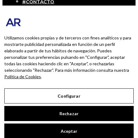
#CONTACTO
SOBRE MÍ
Blog personal y profesional de Andrés
Romero. Experiencias personales y
profesionales de una persona que disfruta
Utilizamos cookies propias y de terceros con fines analíticos y para
con lo que hace cada día
mostrarte publicidad personalizada en función de un perfil
elaborado a partir de tus hábitos de navegación. Puedes
personalizar tus preferencias pulsando en "Configurar", aceptar
BUSCAR POR:
todas las cookies haciendo clic en "Aceptar", o rechazarlas
BUSCAR
seleccionando "Rechazar". Para más información consulta nuestra
Política de Cookies
.
Ingresa las palabras de la búsqueda y presiona
Enter.
Configurar
Aviso Legal
Rechazar
Política de Privacidad
Política de Cookies
Aceptar
Configurar