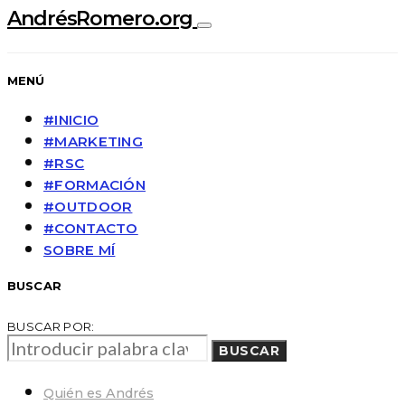
AndrésRomero.org
MENÚ
#INICIO
#MARKETING
#RSC
#FORMACIÓN
#OUTDOOR
#CONTACTO
SOBRE MÍ
BUSCAR
BUSCAR POR:
BUSCAR
Quién es Andrés