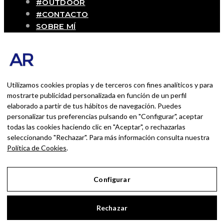
#OUTDOOR
#CONTACTO
SOBRE MÍ
Blog personal y profesional de Andrés
Romero. Experiencias personales y
profesionales de una persona que disfruta
con lo que hace cada día
Utilizamos cookies propias y de terceros con fines analíticos y para
mostrarte publicidad personalizada en función de un perfil
elaborado a partir de tus hábitos de navegación. Puedes
BUSCAR POR:
personalizar tus preferencias pulsando en "Configurar", aceptar
BUSCAR
todas las cookies haciendo clic en "Aceptar", o rechazarlas
seleccionando "Rechazar". Para más información consulta nuestra
Ingresa las palabras de la búsqueda y presiona
Política de Cookies
.
Enter.
Configurar
Aviso Legal
Rechazar
Política de Privacidad