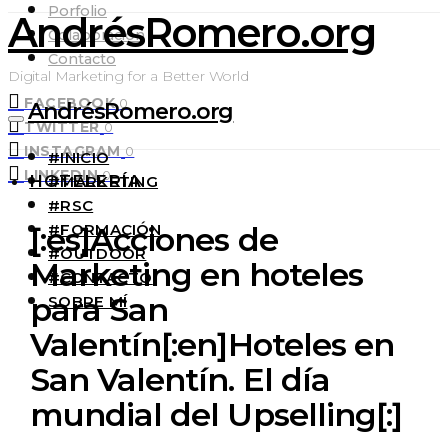
Porfolio
AndrésRomero.org
Colaboración
Contacto
Digital Marketing for a Better World
FACEBOOK
0
AndrésRomero.org
TWITTER
0
INSTAGRAM
0
#INICIO
LINKEDIN
0
HOTELERÍA
#MARKETING
#RSC
#FORMACIÓN
[:es]Acciones de
#OUTDOOR
Marketing en hoteles
#CONTACTO
para San
SOBRE MÍ
Valentín[:en]Hoteles en
San Valentín. El día
mundial del Upselling[:]