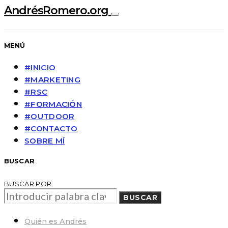
AndrésRomero.org
MENÚ
#INICIO
#MARKETING
#RSC
#FORMACIÓN
#OUTDOOR
#CONTACTO
SOBRE MÍ
BUSCAR
BUSCAR POR:
BUSCAR
Quién es Andrés