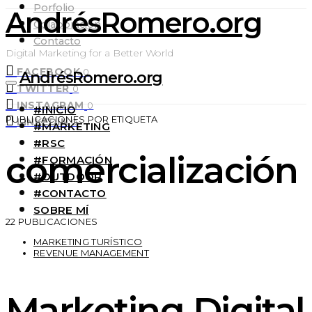
Porfolio
AndrésRomero.org
Colaboración
Contacto
Digital Marketing for a Better World
FACEBOOK
0
AndrésRomero.org
TWITTER
0
INSTAGRAM
0
#INICIO
PUBLICACIONES POR ETIQUETA
LINKEDIN
0
#MARKETING
#RSC
comercialización
#FORMACIÓN
#OUTDOOR
#CONTACTO
SOBRE MÍ
22 PUBLICACIONES
MARKETING TURÍSTICO
REVENUE MANAGEMENT
Marketing Digital