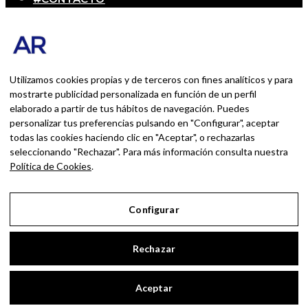
SOBRE MÍ
Blog personal y profesional de Andrés Romero.
Experiencias personales y profesionales de una
persona que disfruta con lo que hace cada día
Utilizamos cookies propias y de terceros con fines analíticos y para
mostrarte publicidad personalizada en función de un perfil
elaborado a partir de tus hábitos de navegación. Puedes
BUSCAR POR:
personalizar tus preferencias pulsando en "Configurar", aceptar
BUSCAR
todas las cookies haciendo clic en "Aceptar", o rechazarlas
seleccionando "Rechazar". Para más información consulta nuestra
Ingresa las palabras de la búsqueda y presiona
Política de Cookies
.
Enter.
Configurar
Aviso Legal
Rechazar
Política de Privacidad
Política de Cookies
Aceptar
Configurar