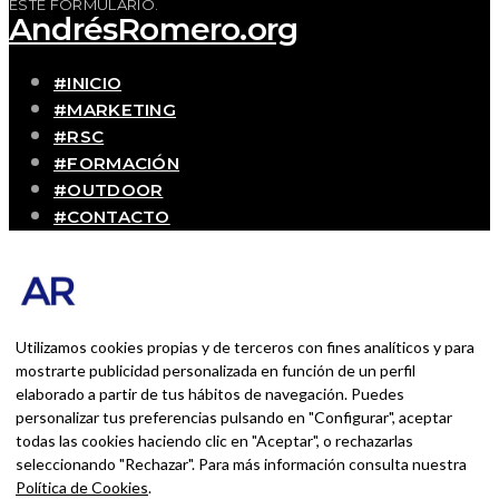
ESTE FORMULARIO.
AndrésRomero.org
#INICIO
#MARKETING
#RSC
#FORMACIÓN
#OUTDOOR
#CONTACTO
SOBRE MÍ
Blog personal y profesional de Andrés Romero.
Experiencias personales y profesionales de una
persona que disfruta con lo que hace cada día
Utilizamos cookies propias y de terceros con fines analíticos y para
mostrarte publicidad personalizada en función de un perfil
elaborado a partir de tus hábitos de navegación. Puedes
BUSCAR POR:
personalizar tus preferencias pulsando en "Configurar", aceptar
BUSCAR
todas las cookies haciendo clic en "Aceptar", o rechazarlas
seleccionando "Rechazar". Para más información consulta nuestra
Ingresa las palabras de la búsqueda y presiona
Política de Cookies
.