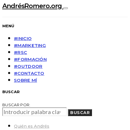
AndrésRomero.org
MENÚ
#INICIO
#MARKETING
#RSC
#FORMACIÓN
#OUTDOOR
#CONTACTO
SOBRE MÍ
BUSCAR
BUSCAR POR:
BUSCAR
Quién es Andrés