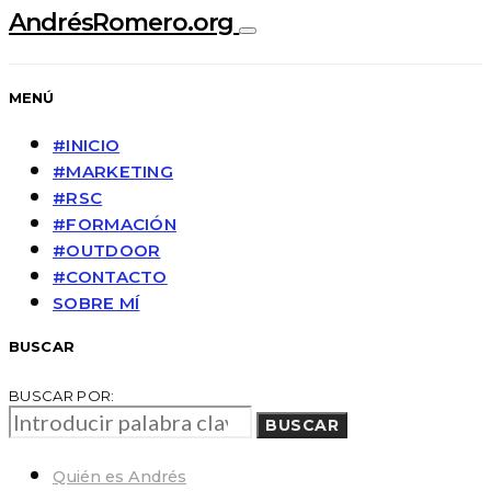
AndrésRomero.org
MENÚ
#INICIO
#MARKETING
#RSC
#FORMACIÓN
#OUTDOOR
#CONTACTO
SOBRE MÍ
BUSCAR
BUSCAR POR:
BUSCAR
Quién es Andrés