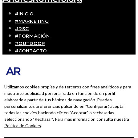
#INICIO
#MARKETING
#RSC
#FORMACIÓN
#OUTDOOR
#CONTACTO
SOBRE MÍ
Blog personal y profesional de Andrés Romero.
Experiencias personales y profesionales de una
persona que disfruta con lo que hace cada día
Utilizamos cookies propias y de terceros con fines analíticos y para
mostrarte publicidad personalizada en función de un perfil
elaborado a partir de tus hábitos de navegación. Puedes
BUSCAR POR:
personalizar tus preferencias pulsando en "Configurar", aceptar
BUSCAR
todas las cookies haciendo clic en "Aceptar", o rechazarlas
seleccionando "Rechazar". Para más información consulta nuestra
Ingresa las palabras de la búsqueda y presiona
Política de Cookies
.
Enter.