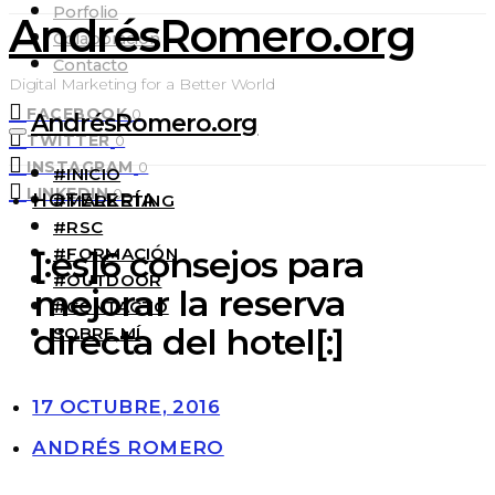
Porfolio
AndrésRomero.org
Colaboración
Contacto
Digital Marketing for a Better World
FACEBOOK
0
AndrésRomero.org
TWITTER
0
INSTAGRAM
0
#INICIO
LINKEDIN
0
HOTELERÍA
#MARKETING
#RSC
#FORMACIÓN
[:es]6 consejos para
#OUTDOOR
mejorar la reserva
#CONTACTO
directa del hotel[:]
SOBRE MÍ
17 OCTUBRE, 2016
ANDRÉS ROMERO