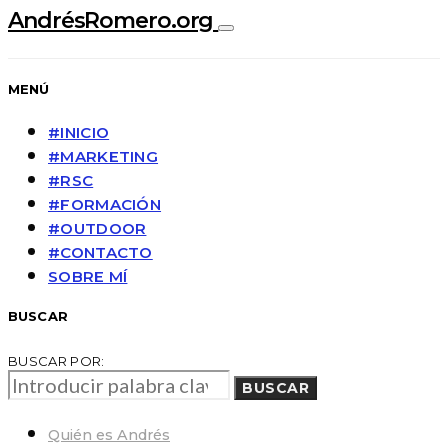
AndrésRomero.org
MENÚ
#INICIO
#MARKETING
#RSC
#FORMACIÓN
#OUTDOOR
#CONTACTO
SOBRE MÍ
BUSCAR
BUSCAR POR:
BUSCAR
Quién es Andrés