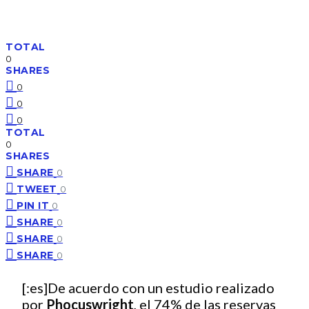
TOTAL
0
SHARES
0
0
0
TOTAL
0
SHARES
SHARE
0
TWEET
0
PIN IT
0
SHARE
0
SHARE
0
SHARE
0
[:es]De acuerdo con un estudio realizado
por
Phocuswright
, el 74% de las reservas