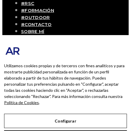
#RSC
#FORMACIÓN
#OUTDOOR
#CONTACTO
SOBRE MÍ
Blog personal y profesional de Andrés
Romero. Experiencias personales y
profesionales de una persona que disfruta
con lo que hace cada día
Utilizamos cookies propias y de terceros con fines analíticos y para
mostrarte publicidad personalizada en función de un perfil
elaborado a partir de tus hábitos de navegación. Puedes
BUSCAR POR:
personalizar tus preferencias pulsando en "Configurar", aceptar
BUSCAR
todas las cookies haciendo clic en "Aceptar", o rechazarlas
seleccionando "Rechazar". Para más información consulta nuestra
Ingresa las palabras de la búsqueda y presiona
Política de Cookies
.
Enter.
Configurar
Aviso Legal