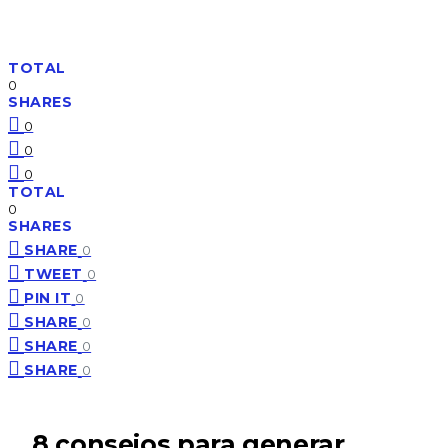
TOTAL
0
SHARES
0
0
0
TOTAL
0
SHARES
SHARE
0
TWEET
0
PIN IT
0
SHARE
0
SHARE
0
SHARE
0
8 consejos para generar