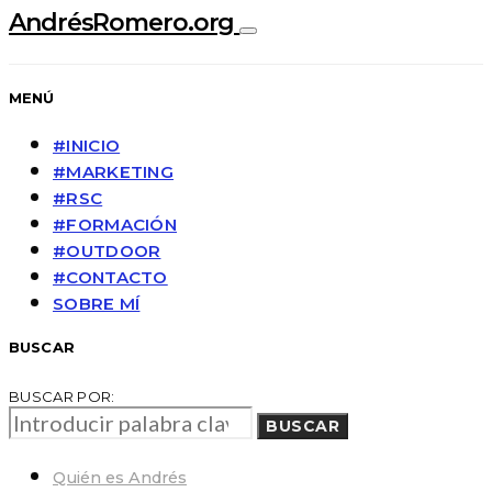
AndrésRomero.org
MENÚ
#INICIO
#MARKETING
#RSC
#FORMACIÓN
#OUTDOOR
#CONTACTO
SOBRE MÍ
BUSCAR
BUSCAR POR:
BUSCAR
Quién es Andrés