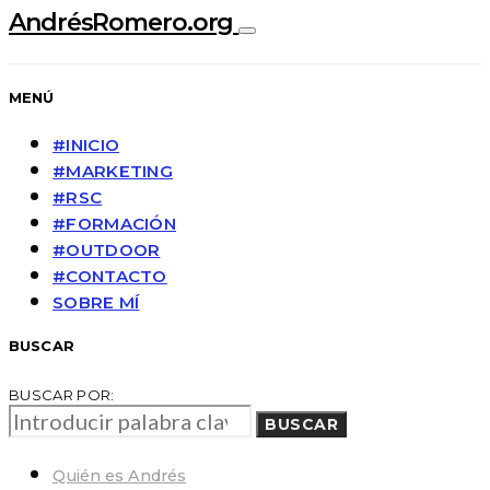
AndrésRomero.org
MENÚ
#INICIO
#MARKETING
#RSC
#FORMACIÓN
#OUTDOOR
#CONTACTO
SOBRE MÍ
BUSCAR
BUSCAR POR:
BUSCAR
Quién es Andrés