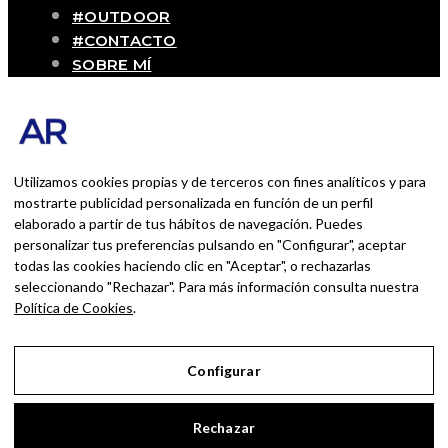
#OUTDOOR
#CONTACTO
SOBRE MÍ
Blog personal y profesional de Andrés
Romero. Experiencias personales y
profesionales de una persona que disfruta
con lo que hace cada día
Utilizamos cookies propias y de terceros con fines analíticos y para
mostrarte publicidad personalizada en función de un perfil
elaborado a partir de tus hábitos de navegación. Puedes
BUSCAR POR:
personalizar tus preferencias pulsando en "Configurar", aceptar
BUSCAR
todas las cookies haciendo clic en "Aceptar", o rechazarlas
seleccionando "Rechazar". Para más información consulta nuestra
Ingresa las palabras de la búsqueda y presiona
Política de Cookies
.
Enter.
Configurar
Aviso Legal
Rechazar
Política de Privacidad