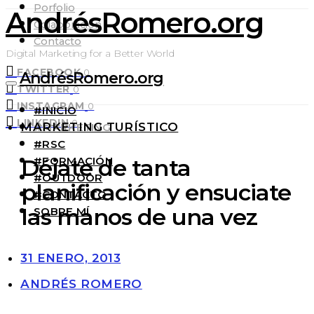
Porfolio
AndrésRomero.org
Colaboración
Contacto
Digital Marketing for a Better World
FACEBOOK
0
AndrésRomero.org
TWITTER
0
INSTAGRAM
0
#INICIO
LINKEDIN
0
MARKETING TURÍSTICO
#MARKETING
#RSC
#FORMACIÓN
Déjate de tanta
#OUTDOOR
planificación y ensuciate
#CONTACTO
las manos de una vez
SOBRE MÍ
31 ENERO, 2013
ANDRÉS ROMERO