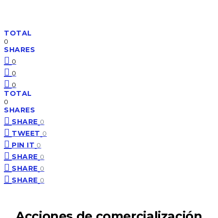
TOTAL
0
SHARES
0
0
0
TOTAL
0
SHARES
SHARE
0
TWEET
0
PIN IT
0
SHARE
0
SHARE
0
SHARE
0
Acciones de comercialización