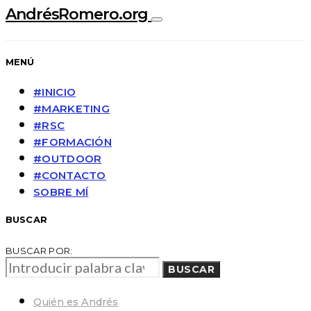
AndrésRomero.org
MENÚ
#INICIO
#MARKETING
#RSC
#FORMACIÓN
#OUTDOOR
#CONTACTO
SOBRE MÍ
BUSCAR
BUSCAR POR:
BUSCAR
Quién es Andrés