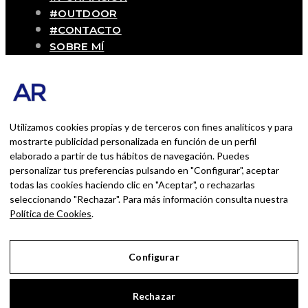
#OUTDOOR
#CONTACTO
SOBRE MÍ
Blog personal y profesional de Andrés
Romero. Experiencias personales y
profesionales de una persona que disfruta
con lo que hace cada día
Utilizamos cookies propias y de terceros con fines analíticos y para
mostrarte publicidad personalizada en función de un perfil
elaborado a partir de tus hábitos de navegación. Puedes
BUSCAR POR:
personalizar tus preferencias pulsando en "Configurar", aceptar
BUSCAR
todas las cookies haciendo clic en "Aceptar", o rechazarlas
seleccionando "Rechazar". Para más información consulta nuestra
Ingresa las palabras de la búsqueda y presiona
Política de Cookies
.
Enter.
Configurar
Aviso Legal
Rechazar
Política de Privacidad