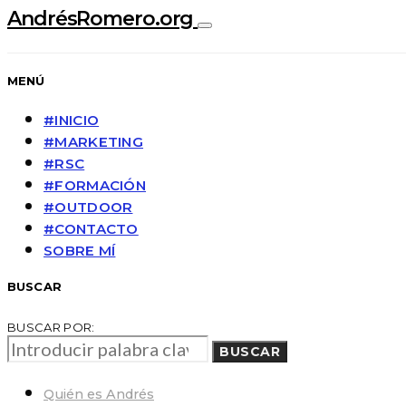
AndrésRomero.org
MENÚ
#INICIO
#MARKETING
#RSC
#FORMACIÓN
#OUTDOOR
#CONTACTO
SOBRE MÍ
BUSCAR
BUSCAR POR:
BUSCAR
Quién es Andrés