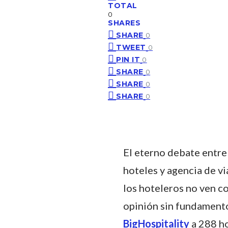
TOTAL
0
SHARES
SHARE
0
TWEET
0
PIN IT
0
SHARE
0
SHARE
0
SHARE
0
El eterno debate entre 
hoteles y agencia de vi
los hoteleros no ven co
opinión sin fundamento
BigHospitality
a 288 ho