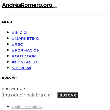
AndrésRomero.org
MENÚ
#INICIO
#MARKETING
#RSC
#FORMACIÓN
#OUTDOOR
#CONTACTO
SOBRE MÍ
BUSCAR
BUSCAR POR:
BUSCAR
Quién es Andrés