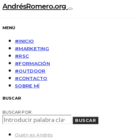
AndrésRomero.org
MENÚ
#INICIO
#MARKETING
#RSC
#FORMACIÓN
#OUTDOOR
#CONTACTO
SOBRE MÍ
BUSCAR
BUSCAR POR:
BUSCAR
Quién es Andrés