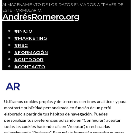
ALMACENAMIENTO DE LOS DATOS ENVIADOS A TRAVÉS DE
ESTE FORMULARIO.
AndrésRomero.org
#INICIO
#MARKETING
#RSC
#FORMACIÓN
#OUTDOOR
#CONTACTO
SOBRE MÍ
Blog personal y profesional de Andrés Romero.
Experiencias personales y profesionales de una
persona que disfruta con lo que hace cada día
Utilizamos cookies propias y de terceros con fines analíticos y para
mostrarte publicidad personalizada en función de un perfil
elaborado a partir de tus hábitos de navegación. Puedes
BUSCAR POR:
personalizar tus preferencias pulsando en "Configurar", aceptar
BUSCAR
todas las cookies haciendo clic en "Aceptar", o rechazarlas
seleccionando "Rechazar". Para más información consulta nuestra