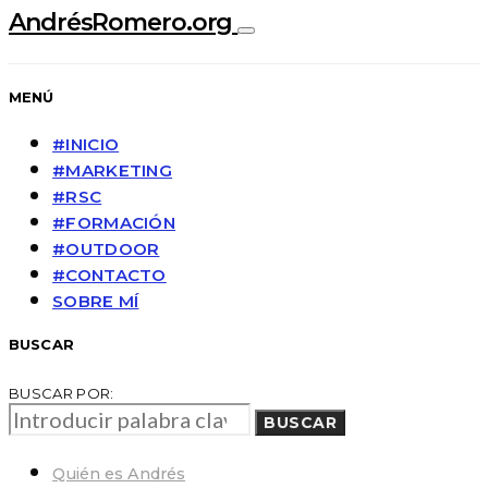
AndrésRomero.org
MENÚ
#INICIO
#MARKETING
#RSC
#FORMACIÓN
#OUTDOOR
#CONTACTO
SOBRE MÍ
BUSCAR
BUSCAR POR:
BUSCAR
Quién es Andrés