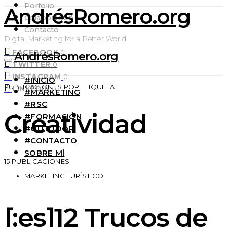
Porfolio
AndrésRomero.org
Colaboración
Contacto
Digital Marketing for a Better World
FACEBOOK
0
AndrésRomero.org
TWITTER
0
INSTAGRAM
0
#INICIO
PUBLICACIONES POR ETIQUETA
LINKEDIN
0
#MARKETING
#RSC
Creatividad
#FORMACIÓN
#OUTDOOR
#CONTACTO
SOBRE MÍ
15 PUBLICACIONES
MARKETING TURÍSTICO
[:es]12 Trucos de