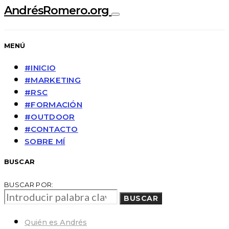
AndrésRomero.org
MENÚ
#INICIO
#MARKETING
#RSC
#FORMACIÓN
#OUTDOOR
#CONTACTO
SOBRE MÍ
BUSCAR
BUSCAR POR:
BUSCAR
Quién es Andrés