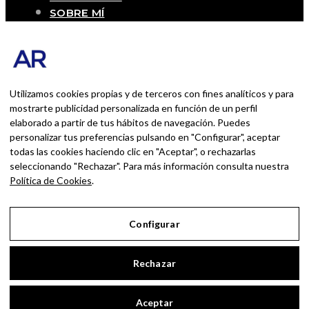
SOBRE MÍ
Blog personal y profesional de Andrés
Romero. Experiencias personales y
profesionales de una persona que disfruta
con lo que hace cada día
Utilizamos cookies propias y de terceros con fines analíticos y para
mostrarte publicidad personalizada en función de un perfil
elaborado a partir de tus hábitos de navegación. Puedes
BUSCAR POR:
personalizar tus preferencias pulsando en "Configurar", aceptar
BUSCAR
todas las cookies haciendo clic en "Aceptar", o rechazarlas
seleccionando "Rechazar". Para más información consulta nuestra
Ingresa las palabras de la búsqueda y presiona
Política de Cookies
.
Enter.
Configurar
Aviso Legal
Rechazar
Política de Privacidad
Política de Cookies
Aceptar
Configurar