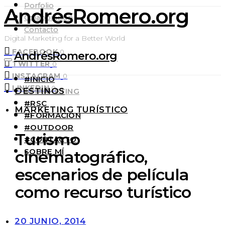
Porfolio
AndrésRomero.org
Colaboración
Contacto
Digital Marketing for a Better World
FACEBOOK
0
AndrésRomero.org
TWITTER
0
INSTAGRAM
0
#INICIO
LINKEDIN
0
DESTINOS
#MARKETING
#RSC
MARKETING TURÍSTICO
#FORMACIÓN
#OUTDOOR
Turismo
#CONTACTO
SOBRE MÍ
cinematográfico,
escenarios de película
como recurso turístico
20 JUNIO, 2014