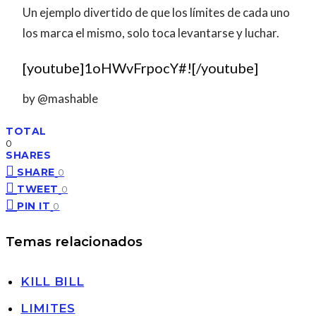
Un ejemplo divertido de que los límites de cada uno
los marca el mismo, solo toca levantarse y luchar.
[youtube]1oHWvFrpocY#![/youtube]
by @mashable
TOTAL
0
SHARES
SHARE
0
TWEET
0
PIN IT
0
Temas relacionados
KILL BILL
LIMITES