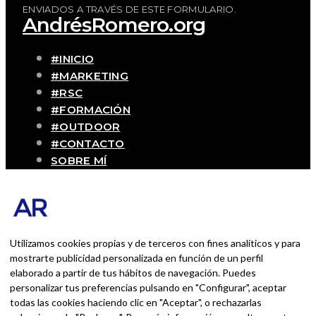
ENVIADOS A TRAVÉS DE ESTE FORMULARIO.
AndrésRomero.org
#INICIO
#MARKETING
#RSC
#FORMACIÓN
#OUTDOOR
#CONTACTO
SOBRE MÍ
Blog personal y profesional de Andrés
Romero. Experiencias personales y
profesionales de una persona que disfruta
con lo que hace cada día
Utilizamos cookies propias y de terceros con fines analíticos y para
mostrarte publicidad personalizada en función de un perfil
elaborado a partir de tus hábitos de navegación. Puedes
BUSCAR POR:
personalizar tus preferencias pulsando en "Configurar", aceptar
BUSCAR
todas las cookies haciendo clic en "Aceptar", o rechazarlas