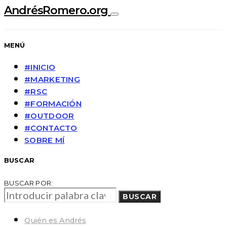
AndrésRomero.org
MENÚ
#INICIO
#MARKETING
#RSC
#FORMACIÓN
#OUTDOOR
#CONTACTO
SOBRE MÍ
BUSCAR
BUSCAR POR:
BUSCAR
Quién es Andrés