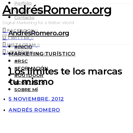
Porfolio
AndrésRomero.org
Colaboración
Contacto
Digital Marketing for a Better World
FACEBOOK
0
AndrésRomero.org
TWITTER
0
INSTAGRAM
0
#INICIO
LINKEDIN
0
MARKETING TURÍSTICO
#MARKETING
#RSC
#FORMACIÓN
Los límites te los marcas
#OUTDOOR
tu mismo
#CONTACTO
SOBRE MÍ
5 NOVIEMBRE, 2012
ANDRÉS ROMERO