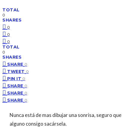
TOTAL
0
SHARES
0
0
0
TOTAL
0
SHARES
SHARE
0
TWEET
0
PIN IT
0
SHARE
0
SHARE
0
SHARE
0
Nunca está de mas dibujar una sonrisa, seguro que
alguno consigo sacársela.