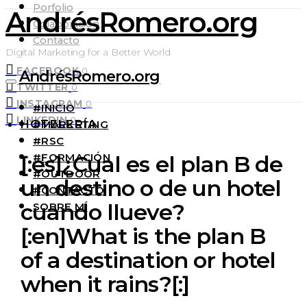
Porfolio
AndrésRomero.org
Colaboración
Contacto
Digital Marketing for a Better World
FACEBOOK
0
AndrésRomero.org
TWITTER
0
INSTAGRAM
0
#INICIO
LINKEDIN
0
HOTELERÍA
#MARKETING
#RSC
#FORMACIÓN
[:es]¿Cual es el plan B de
#OUTDOOR
un destino o de un hotel
#CONTACTO
cuando llueve?
SOBRE MÍ
[:en]What is the plan B
of a destination or hotel
when it rains?[:]