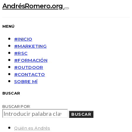
AndrésRomero.org
MENÚ
#INICIO
#MARKETING
#RSC
#FORMACIÓN
#OUTDOOR
#CONTACTO
SOBRE MÍ
BUSCAR
BUSCAR POR:
BUSCAR
Quién es Andrés