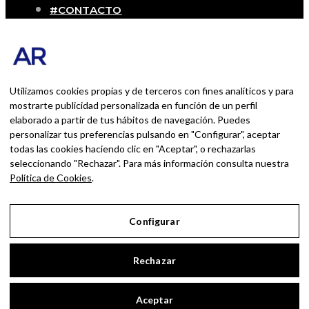
#CONTACTO
SOBRE MÍ
Blog personal y profesional de Andrés
Romero. Experiencias personales y
profesionales de una persona que disfruta
Utilizamos cookies propias y de terceros con fines analíticos y para
con lo que hace cada día
mostrarte publicidad personalizada en función de un perfil
elaborado a partir de tus hábitos de navegación. Puedes
personalizar tus preferencias pulsando en "Configurar", aceptar
BUSCAR POR:
todas las cookies haciendo clic en "Aceptar", o rechazarlas
BUSCAR
seleccionando "Rechazar". Para más información consulta nuestra
Política de Cookies
.
Ingresa las palabras de la búsqueda y presiona
Enter.
Configurar
Aviso Legal
Rechazar
Política de Privacidad
Política de Cookies
Aceptar
Configurar