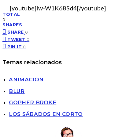
[youtube]Iw-W1K68Sd4[/youtube]
TOTAL
0
SHARES
SHARE
0
TWEET
0
PIN IT
0
Temas relacionados
ANIMACIÓN
BLUR
GOPHER BROKE
LOS SÁBADOS EN CORTO