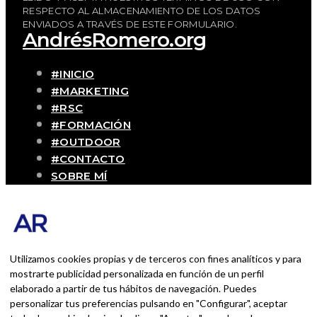
RESPECTO AL ALMACENAMIENTO DE LOS DATOS
ENVIADOS A TRAVÉS DE ESTE FORMULARIO.
AndrésRomero.org
#INICIO
#MARKETING
#RSC
#FORMACIÓN
#OUTDOOR
#CONTACTO
SOBRE MÍ
Blog personal y profesional de Andrés
Romero. Experiencias personales y
profesionales de una persona que disfruta
con lo que hace cada día
Utilizamos cookies propias y de terceros con fines analíticos y para
mostrarte publicidad personalizada en función de un perfil
elaborado a partir de tus hábitos de navegación. Puedes
BUSCAR POR:
personalizar tus preferencias pulsando en "Configurar", aceptar
BUSCAR