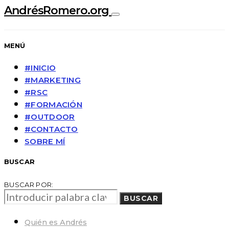
AndrésRomero.org
MENÚ
#INICIO
#MARKETING
#RSC
#FORMACIÓN
#OUTDOOR
#CONTACTO
SOBRE MÍ
BUSCAR
BUSCAR POR:
BUSCAR
Quién es Andrés