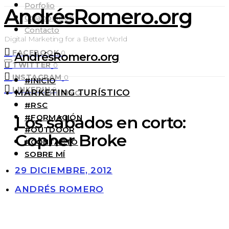
Porfolio
AndrésRomero.org
Colaboración
Contacto
Digital Marketing for a Better World
FACEBOOK
0
AndrésRomero.org
TWITTER
0
INSTAGRAM
0
#INICIO
LINKEDIN
0
MARKETING TURÍSTICO
#MARKETING
#RSC
#FORMACIÓN
Los sábados en corto:
#OUTDOOR
Gopher Broke
#CONTACTO
SOBRE MÍ
29 DICIEMBRE, 2012
ANDRÉS ROMERO