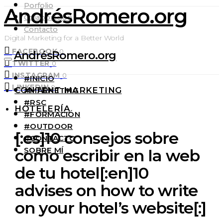
Porfolio
AndrésRomero.org
Colaboración
Contacto
Digital Marketing for a Better World
FACEBOOK
0
AndrésRomero.org
TWITTER
0
INSTAGRAM
0
#INICIO
LINKEDIN
0
CONTENT MARKETING
#MARKETING
#RSC
HOTELERÍA
#FORMACIÓN
#OUTDOOR
[:es]10 consejos sobre
#CONTACTO
SOBRE MÍ
como escribir en la web
de tu hotel[:en]10
advises on how to write
on your hotel’s website[:]