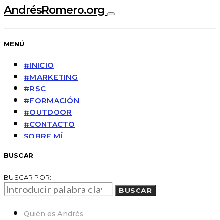
AndrésRomero.org
MENÚ
#INICIO
#MARKETING
#RSC
#FORMACIÓN
#OUTDOOR
#CONTACTO
SOBRE MÍ
BUSCAR
BUSCAR POR:
BUSCAR
Quién es Andrés