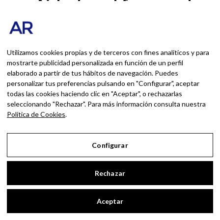
Airbnb y el fracaso de
su storytelling: de
“vivir como un local” a
vender alojamientos a
Utilizamos cookies propias y de terceros con fines analíticos y para
mostrarte publicidad personalizada en función de un perfil
granel
elaborado a partir de tus hábitos de navegación. Puedes
personalizar tus preferencias pulsando en "Configurar", aceptar
todas las cookies haciendo clic en "Aceptar", o rechazarlas
seleccionando "Rechazar". Para más información consulta nuestra
Política de Cookies
.
7 JUNIO, 2026
4
Configurar
Rechazar
Turismo y
desinformación: Mi
Aceptar
charla con Cristina