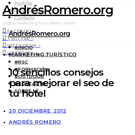
Porfolio
AndrésRomero.org
Colaboración
Contacto
Digital Marketing for a Better World
FACEBOOK
0
AndrésRomero.org
TWITTER
0
INSTAGRAM
0
#INICIO
LINKEDIN
0
MARKETING TURÍSTICO
#MARKETING
#RSC
#FORMACIÓN
10 sencillos consejos
#OUTDOOR
para mejorar el seo de
#CONTACTO
tu hotel
SOBRE MÍ
20 DICIEMBRE, 2012
ANDRÉS ROMERO