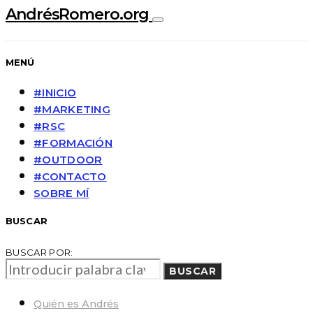
AndrésRomero.org
MENÚ
#INICIO
#MARKETING
#RSC
#FORMACIÓN
#OUTDOOR
#CONTACTO
SOBRE MÍ
BUSCAR
BUSCAR POR:
BUSCAR
Quién es Andrés