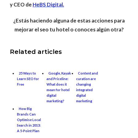
y CEO de
HeBS Digital
.
¿Estás haciendo alguna de estas acciones para
mejorar el seo tu hotel o conoces algún otra?
Related articles
25 Ways to
Google, Kayak
Content and
Learn SEO for
and Priceline:
curation are
Free
What does it
changing
mean for hotel
integrated
digital
digital
marketing?
marketing
How Big
Brands Can
Optimise Local
Search in 2013:
A 5-Point Plan