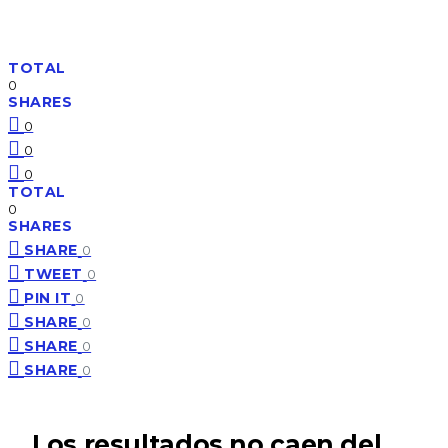
TOTAL
0
SHARES
0
0
0
TOTAL
0
SHARES
SHARE
0
TWEET
0
PIN IT
0
SHARE
0
SHARE
0
SHARE
0
Los resultados no caen del