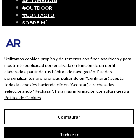
#FORMACIÓN
#OUTDOOR
#CONTACTO
SOBRE MÍ
Blog personal y profesional de Andrés
Romero. Experiencias personales y
profesionales de una persona que disfruta
con lo que hace cada día
Utilizamos cookies propias y de terceros con fines analíticos y para
mostrarte publicidad personalizada en función de un perfil
elaborado a partir de tus hábitos de navegación. Puedes
BUSCAR POR:
personalizar tus preferencias pulsando en "Configurar", aceptar
BUSCAR
todas las cookies haciendo clic en "Aceptar", o rechazarlas
seleccionando "Rechazar". Para más información consulta nuestra
Ingresa las palabras de la búsqueda y presiona
Política de Cookies
.
Enter.
Configurar
Aviso Legal
Rechazar
Política de Privacidad