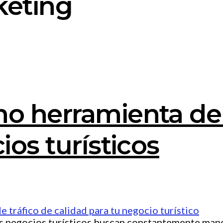
keting
mo herramienta de
ios turísticos
s negocios turísticos buscan constantemente manera