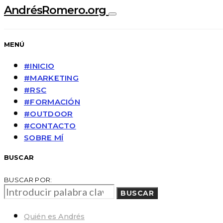
AndrésRomero.org
MENÚ
#INICIO
#MARKETING
#RSC
#FORMACIÓN
#OUTDOOR
#CONTACTO
SOBRE MÍ
BUSCAR
BUSCAR POR:
BUSCAR
Quién es Andrés