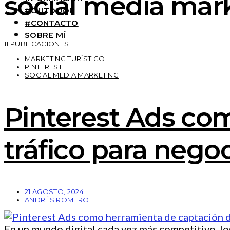
social media mar
#OUTDOOR
#CONTACTO
SOBRE MÍ
11 PUBLICACIONES
MARKETING TURÍSTICO
PINTEREST
SOCIAL MEDIA MARKETING
Pinterest Ads co
tráfico para negoc
21 AGOSTO, 2024
ANDRÉS ROMERO
En un mundo digital cada vez más competitivo, lo