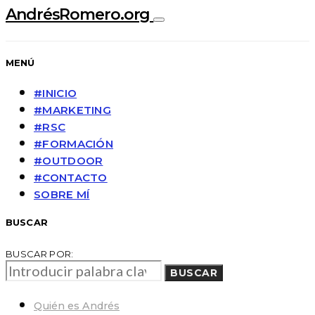
AndrésRomero.org
MENÚ
#INICIO
#MARKETING
#RSC
#FORMACIÓN
#OUTDOOR
#CONTACTO
SOBRE MÍ
BUSCAR
BUSCAR POR:
BUSCAR
Quién es Andrés