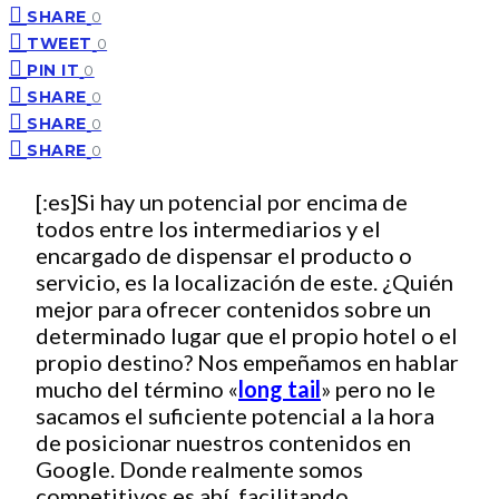
SHARE
0
TWEET
0
PIN IT
0
SHARE
0
SHARE
0
SHARE
0
[:es]Si hay un potencial por encima de
todos entre los intermediarios y el
encargado de dispensar el producto o
servicio, es la localización de este. ¿Quién
mejor para ofrecer contenidos sobre un
determinado lugar que el propio hotel o el
propio destino? Nos empeñamos en hablar
mucho del término «
long tail
» pero no le
sacamos el suficiente potencial a la hora
de posicionar nuestros contenidos en
Google. Donde realmente somos
competitivos es ahí, facilitando