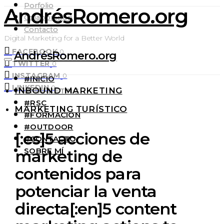
Porfolio
AndrésRomero.org
Colaboración
Contacto
Digital Marketing for a Better World
FACEBOOK
0
AndrésRomero.org
TWITTER
0
INSTAGRAM
0
#INICIO
LINKEDIN
0
INBOUND MARKETING
#MARKETING
#RSC
MARKETING TURÍSTICO
#FORMACIÓN
#OUTDOOR
[:es]5 acciones de
#CONTACTO
SOBRE MÍ
marketing de
contenidos para
potenciar la venta
directa[:en]5 content