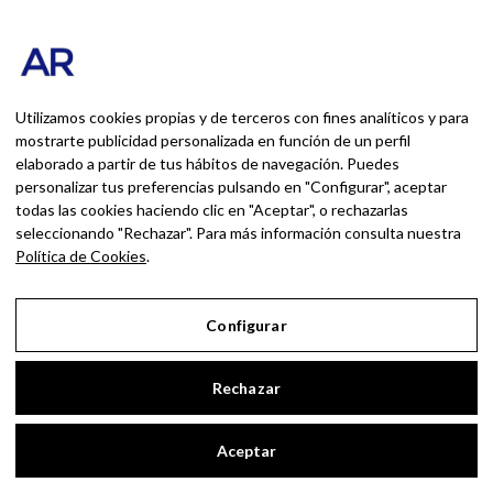
19 ENERO, 2026
Utilizamos cookies propias y de terceros con fines analíticos y para
mostrarte publicidad personalizada en función de un perfil
Suscribirte
elaborado a partir de tus hábitos de navegación. Puedes
personalizar tus preferencias pulsando en "Configurar", aceptar
todas las cookies haciendo clic en "Aceptar", o rechazarlas
seleccionando "Rechazar". Para más información consulta nuestra
Suscríbete a nuestro boletín de noticias
Política de Cookies
.
SUSCRIBIR
AL MARCAR ESTA CASILLA, CONFIRMA QUE HA LEÍDO
Configurar
Y ACEPTA NUESTROS TÉRMINOS DE USO CON
RESPECTO AL ALMACENAMIENTO DE LOS DATOS
Rechazar
ENVIADOS A TRAVÉS DE ESTE FORMULARIO.
AndrésRomero.org
Aceptar
#INICIO